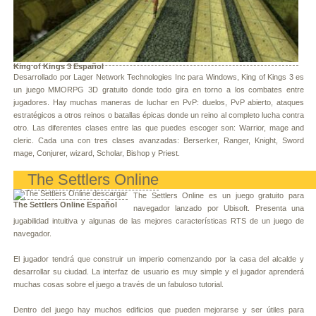
King of Kings 3 Español
Desarrollado por Lager Network Technologies Inc para Windows, King of Kings 3 es
un juego MMORPG 3D gratuito donde todo gira en torno a los combates entre
jugadores. Hay muchas maneras de luchar en PvP: duelos, PvP abierto, ataques
estratégicos a otros reinos o batallas épicas donde un reino al completo lucha contra
otro. Las diferentes clases entre las que puedes escoger son: Warrior, mage and
cleric. Cada una con tres clases avanzadas: Berserker, Ranger, Knight, Sword
mage, Conjurer, wizard, Scholar, Bishop y Priest.
The Settlers Online
The Settlers Online es un juego gratuito para
The Settlers Online Español
navegador lanzado por Ubisoft. Presenta una
jugabilidad intuitiva y algunas de las mejores características RTS de un juego de
navegador.
El jugador tendrá que construir un imperio comenzando por la casa del alcalde y
desarrollar su ciudad. La interfaz de usuario es muy simple y el jugador aprenderá
muchas cosas sobre el juego a través de un fabuloso tutorial.
Dentro del juego hay muchos edificios que pueden mejorarse y ser útiles para