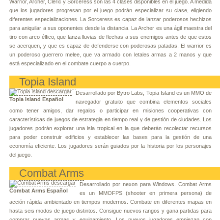
Warrior, Archer, Cleric y Sorceress son las 4 clases disponibles en el juego. A medida
que los jugadores progresan por el juego podrán especializar su clase, eligiendo
diferentes especializaciones. La Sorceress es capaz de lanzar poderosos hechizos
para aniquilar a sus oponentes desde la distancia. La Archer es una ágil maestra del
tiro con arco élfico, que lanza lluvias de flechas a sus enemigos antes de que estos
se acerquen, y que es capaz de defenderse con poderosas patadas. El warrior es
un poderoso guerrero melee, que va armado con letales armas a 2 manos y que
está especializado en el combate cuerpo a cuerpo.
Topia Island
Desarrollado por Bytro Labs, Topia Island es un MMO de
Topia Island Español
navegador gratuito que combina elementos sociales
como tener amigos, dar regalos o participar en misiones cooperativas con
características de juegos de estrategia en tiempo real y de gestión de ciudades. Los
jugadores podrán explorar una isla tropical en la que deberán recolectar recursos
para poder construir edificios y establecer las bases para la gestión de una
economía eficiente. Los jugadores serán guiados por la historia por los personajes
del juego.
Combat Arms
Desarrollado por nexon para Windows. Combat Arms
Combat Arms Español
es un MMOFPS (shooter en primera persona) de
acción rápida ambientado en tiempos modernos. Combate en diferentes mapas en
hasta seis modos de juego distintos. Consigue nuevos rangos y gana partidas para
comprar nuevas armas y equipamiento. Los nuevos jugadores empiezan con