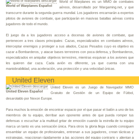
World of Warplanes es un MMO de combates
World of Warplanes Español
aéreos, desarrollado por Wargaming.net, y que
transcurre durante la segunda guerra mundial. Los jugadores encarnarán a expertos
pilotos de aviones de combate, que participarán en masivas batallas aéreas contra
jugadores de todo el mundo.
El juego da a los jugadores acceso a docenas de aviones de combate, que
pertenecen a tres clases principales: Cazas, especializados en combates aéreos,
interceptar enemigos y proteger a sus aliados, Cazas Pesados cuyo es objetivo es
cazar a Bombarderos, y atacar bases terrestres con poca defensa, y Bombarderos,
especializados en aniquilar objetivos terrestres, mientras esquivan a los aviones que
les quieren dar caza. Cada avión es diferente, ya que cuenta con una
maniobrabilidad, una aceleración, una protección y una velocidad únicas.
United Eleven
United Eleven es un Juego de Navegador MMO
United Eleven Español
Gratuito de Gestión de un Equipo de Fútbol,
desarolaldo por Nexon Europe.
Para muchos la emoción de encontrar espacio por el que pasar el balón a uno de los
miembros de tu equipo, derribar aun oponente antes de que pueda romper tus
defensas o escuchar a la multitud gritar de emoción cuando la estrella de tu equipo
marca un tanto es una sensación única. Para otros la gloria llega cuando consiguen
ensamblar un equipo de profesionales, entrenan a sus jugadores, crean tácticas y
estrategias, reaccionan rápidamente a las acciones del equipo contrario y alientan a