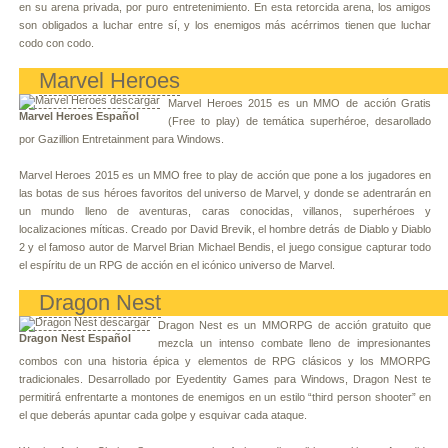
en su arena privada, por puro entretenimiento. En esta retorcida arena, los amigos
son obligados a luchar entre sí, y los enemigos más acérrimos tienen que luchar
codo con codo.
Marvel Heroes
Marvel Heroes 2015 es un MMO de acción Gratis
Marvel Heroes Español
(Free to play) de temática superhéroe, desarollado
por Gazillion Entretainment para Windows.
Marvel Heroes 2015 es un MMO free to play de acción que pone a los jugadores en
las botas de sus héroes favoritos del universo de Marvel, y donde se adentrarán en
un mundo lleno de aventuras, caras conocidas, villanos, superhéroes y
localizaciones míticas. Creado por David Brevik, el hombre detrás de Diablo y Diablo
2 y el famoso autor de Marvel Brian Michael Bendis, el juego consigue capturar todo
el espíritu de un RPG de acción en el icónico universo de Marvel.
Dragon Nest
Dragon Nest es un MMORPG de acción gratuito que
Dragon Nest Español
mezcla un intenso combate lleno de impresionantes
combos con una historia épica y elementos de RPG clásicos y los MMORPG
tradicionales. Desarrollado por Eyedentity Games para Windows, Dragon Nest te
permitirá enfrentarte a montones de enemigos en un estilo “third person shooter” en
el que deberás apuntar cada golpe y esquivar cada ataque.