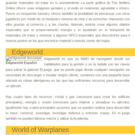
guardar materiales sin tratar en tu asentamiento. La parte gráfica de The Settlers
Online ofrece unas imágenes geniales y el estilo es realmente agradable e irónico.
Posee un estupendo tutorial y ofrece también la posibilidad de interactuar con otros
jugadores por medio de un fantástico sistema de chat y de estrechar relaciones con
ellos gracias al comercio y a las charlas. Además, podrás crear algunos objetos
especiales que te proporcionarán energía y te ayudarán en tu búsqueda de
materiales sin tratar y entrenar a algunos NPCs especiales que descubrirán para ti
nuevos puntos en los que encontrar material o nuevas zonas del mapa.
Edgeworld
Edgeworld es que un MMO de navegador donde tus
Edgeworld Español
habilidades para la gestión y en la batalla son las claves
para salvar la galaxia! El juego, que se puede jugar desde cualquier navegador sin
necesidad de descargar o instalar ningún cliente, comienza con una pequeña base
ubicada en ruinas alienígenas en las que hay suficientes recursos para desarrollar
un ejército.
Hay cuatro tipos de recursos: cristal y gas (necesario para crear los edificios
principales), energía y uranio (necesario para mejorar y actualizar su ejército);
Igualmente hay cuatro principales acciones que se pueden realizar para desarrollar
tu base: construir, investigar, investigar defensa y entrenar tropas. En el juego
también se pueden fabricar mechs y utilizar la Academia.
World of Warplanes