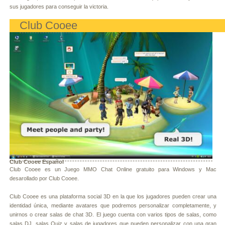
sus jugadores para conseguir la victoria.
Club Cooee
Club Cooee Español
Club Cooee es un Juego MMO Chat Online gratuito para Windows y Mac
desarollado por Club Cooee.
Club Cooee es una plataforma social 3D en la que los jugadores pueden crear una
identidad única, mediante avatares que podremos personalizar completamente, y
unirnos o crear salas de chat 3D. El juego cuenta con varios tipos de salas, como
salas DJ, salas Quiz y salas de jugadores que pueden personalizar con una gran