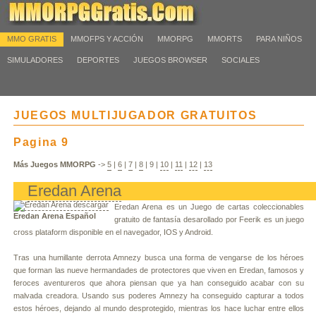
MMO GRATIS
MMOFPS Y ACCIÓN
MMORPG
MMORTS
PARA NIÑOS
SIMULADORES
DEPORTES
JUEGOS BROWSER
SOCIALES
JUEGOS MULTIJUGADOR GRATUITOS
Pagina 9
Más Juegos MMORPG
->
5
|
6
|
7
|
8
|
9
|
10
|
11
|
12
|
13
Eredan Arena
Eredan Arena es un Juego de cartas coleccionables
Eredan Arena Español
gratuito de fantasía desarollado por Feerik es un juego
cross plataform disponible en el navegador, IOS y Android.
Tras una humillante derrota Amnezy busca una forma de vengarse de los héroes
que forman las nueve hermandades de protectores que viven en Eredan, famosos y
feroces aventureros que ahora piensan que ya han conseguido acabar con su
malvada creadora. Usando sus poderes Amnezy ha conseguido capturar a todos
estos héroes, dejando al mundo desprotegido, mientras los hace luchar entre ellos