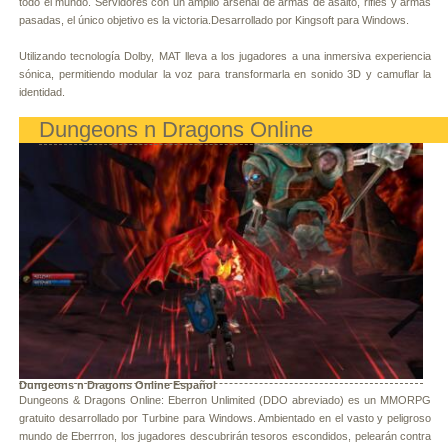
todo el mundo. Servidores con un amplio arsenal de armas de asalto, rifles y armas
pasadas, el único objetivo es la victoria.Desarrollado por Kingsoft para Windows.
Utilizando tecnología Dolby, MAT lleva a los jugadores a una inmersiva experiencia
sónica, permitiendo modular la voz para transformarla en sonido 3D y camuflar la
identidad.
Dungeons n Dragons Online
Dungeons n Dragons Online Español
Dungeons & Dragons Online: Eberron Unlimited (DDO abreviado) es un MMORPG
gratuito desarrollado por Turbine para Windows. Ambientado en el vasto y peligroso
mundo de Eberrron, los jugadores descubrirán tesoros escondidos, pelearán contra