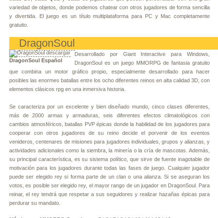
variedad de objetos, donde podemos chatear con otros jugadores de forma sencilla
y divertida. El juego es un título multiplataforma para PC y Mac completamente
gratuito.
DragonSoul
Desarrollado por Giant Interactive para Windows,
DragonSoul Español
DragonSoul es un juego MMORPG de fantasia gratuito
que combina un motor gráfico propio, especialmente desarrollado para hacer
posibles las enormes batallas entre los ocho diferentes reinos en alta calidad 3D, con
elementos clásicos rpg en una inmersiva historia.
Se caracteriza por un excelente y bien diseñado mundo, cinco clases diferentes,
más de 2000 armas y armaduras, seis diferentes efectos climatológicos con
cambios atmosféricos, batallas PVP épicas donde la habilidad de los jugadores para
cooperar con otros jugadores de su reino decide el porvenir de los eventos
venideros, centenares de misiones para jugadores individuales, grupos y alianzas, y
actividades adicionales como la siembra, la minería o la cría de mascotas. Además,
su principal característica, es su sistema político, que sirve de fuente inagotable de
motivación para los jugadores durante todas las fases de juego. Cualquier jugador
puede ser elegido rey si forma parte de un clan o una alianza. Si se aseguran los
votos, es posible ser elegido rey, el mayor rango de un jugador en DragonSoul. Para
reinar, el rey tendrá que respetar a sus seguidores y realizar hazañas épicas para
perdurar su mandato.