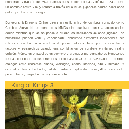
monstruos y tratarán de evitar trampas puestas por antiguas y míticas razas. Tiene
un combate activo y muy realista a través del cual los jugadores podrán sentir cada
golpe que den a un enemigo.
Dungeons & Dragons Online ofrece un estilo único de combate conocido como
Combate Activo. No es como otros MMOs sino que hace sentir la acción en los
dedos mientras que las se ponen a prueba las habilidades de cada jugador. Los
monstruos pueden verte y esccucharte, añadiendo elementos innovadores, sin
relegar el combate a la simpleza de pulsar botones. Toma parte en combates
tácticos y estratégicos usando una combinación de combate en tiempo real y
colisión. Métete en el papel de un guerrero y protege a tus compañeros bloqueando
flechas o el paso de tus enemigos. Listo para jugar en el navegador, te permite
escoger entre diferentes clases, Warfoged, enano, mediano, elfo y humano. Y
diferentes clases. Luchador, paladin, bárbaro, explorador, monje, Alma favorecida,
pícaro, bardo, mago, hechizos y sarcerdote.
King of Kings 3