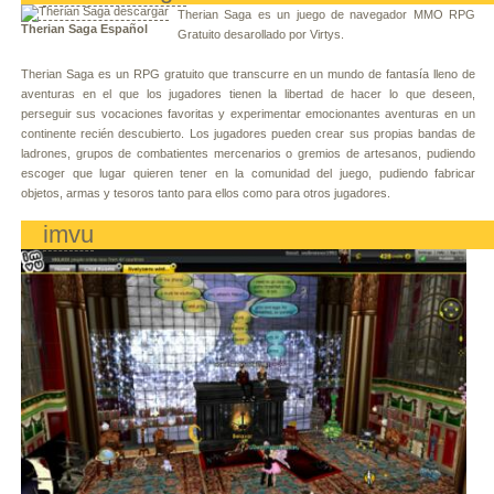
Therian Saga es un juego de navegador MMO RPG
Therian Saga Español
Gratuito desarollado por Virtys.
Therian Saga es un RPG gratuito que transcurre en un mundo de fantasía lleno de
aventuras en el que los jugadores tienen la libertad de hacer lo que deseen,
perseguir sus vocaciones favoritas y experimentar emocionantes aventuras en un
continente recién descubierto. Los jugadores pueden crear sus propias bandas de
ladrones, grupos de combatientes mercenarios o gremios de artesanos, pudiendo
escoger que lugar quieren tener en la comunidad del juego, pudiendo fabricar
objetos, armas y tesoros tanto para ellos como para otros jugadores.
imvu