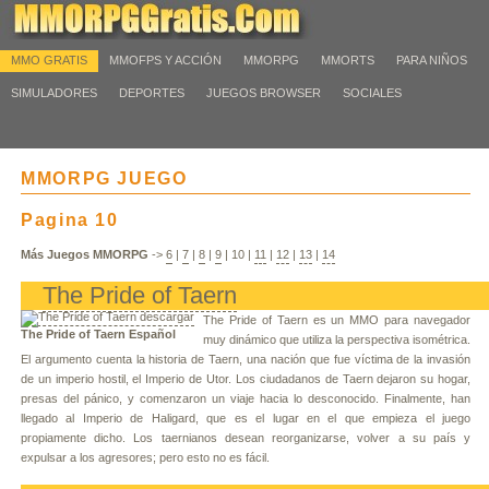
MMO GRATIS
MMOFPS Y ACCIÓN
MMORPG
MMORTS
PARA NIÑOS
SIMULADORES
DEPORTES
JUEGOS BROWSER
SOCIALES
MMORPG JUEGO
Pagina 10
Más Juegos MMORPG
->
6
|
7
|
8
|
9
|
10
|
11
|
12
|
13
|
14
The Pride of Taern
The Pride of Taern es un MMO para navegador
The Pride of Taern Español
muy dinámico que utiliza la perspectiva isométrica.
El argumento cuenta la historia de Taern, una nación que fue víctima de la invasión
de un imperio hostil, el Imperio de Utor. Los ciudadanos de Taern dejaron su hogar,
presas del pánico, y comenzaron un viaje hacia lo desconocido. Finalmente, han
llegado al Imperio de Haligard, que es el lugar en el que empieza el juego
propiamente dicho. Los taernianos desean reorganizarse, volver a su país y
expulsar a los agresores; pero esto no es fácil.