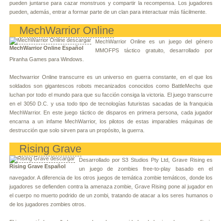
pueden juntarse para cazar monstruos y compartir la recompensa. Los jugadores
pueden, además, entrar a formar parte de un clan para interactuar más fácilmente.
MechWarrior Online
MechWarrior Online es un juego del género
MechWarrior Online Español
MMOFPS táctico gratuito, desarrollado por
Piranha Games para Windows.
Mechwarrior Online transcurre es un universo en guerra constante, en el que los
soldados son gigantescos robots mecanizados conocidos como BattleMechs que
luchan por todo el mundo para que su facción consiga la victoria. El juego transcurre
en el 3050 D.C. y usa todo tipo de tecnologías futuristas sacadas de la franquicia
MechWarrior. En este juego táctico de disparos en primera persona, cada jugador
encarna a un infame MechWarrior, los pilotos de estas imparables máquinas de
destrucción que solo sirven para un propósito, la guerra.
Rising Grave
Desarrollado por S3 Studios Pty Ltd, Grave Rising es
Rising Grave Español
un juego de zombies free-to-play basado en el
navegador. A diferencia de los otros juegos de temática zombie temáticos, donde los
jugadores se defienden contra la amenaza zombie, Grave Rising pone al jugador en
el cuerpo no muerto podrido de un zombi, tratando de atacar a los seres humanos o
de los jugadores zombies otros.