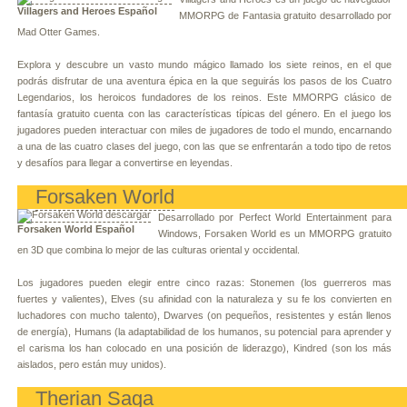
Villagers and Heroes Español
MMORPG de Fantasia gratuito desarrollado por
Mad Otter Games.
Explora y descubre un vasto mundo mágico llamado los siete reinos, en el que
podrás disfrutar de una aventura épica en la que seguirás los pasos de los Cuatro
Legendarios, los heroicos fundadores de los reinos. Este MMORPG clásico de
fantasía gratuito cuenta con las características típicas del género. En el juego los
jugadores pueden interactuar con miles de jugadores de todo el mundo, encarnando
a una de las cuatro clases del juego, con las que se enfrentarán a todo tipo de retos
y desafíos para llegar a convertirse en leyendas.
Forsaken World
Desarrollado por Perfect World Entertainment para
Forsaken World Español
Windows, Forsaken World es un MMORPG gratuito
en 3D que combina lo mejor de las culturas oriental y occidental.
Los jugadores pueden elegir entre cinco razas: Stonemen (los guerreros mas
fuertes y valientes), Elves (su afinidad con la naturaleza y su fe los convierten en
luchadores con mucho talento), Dwarves (on pequeños, resistentes y están llenos
de energía), Humans (la adaptabilidad de los humanos, su potencial para aprender y
el carisma los han colocado en una posición de liderazgo), Kindred (son los más
aislados, pero están muy unidos).
Therian Saga