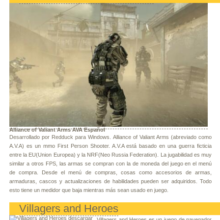
Alliance of Valiant Arms AVA Español
Desarrollado por Redduck para Windows. Alliance of Valiant Arms (abreviado como
A.V.A) es un mmo First Person Shooter. A.V.A está basado en una guerra ficticia
entre la EU(Union Europea) y la NRF(Neo Russia Federation). La jugabilidad es muy
similar a otros FPS, las armas se compran con la de moneda del juego en el menú
de compra. Desde el menú de compras, cosas como accesorios de armas,
armaduras, cascos y actualizaciones de habilidades pueden ser adquiridos. Todo
esto tiene un medidor que baja mientras más sean usado en juego.
Villagers and Heroes
Villagers and Heroes es un juego de navegador