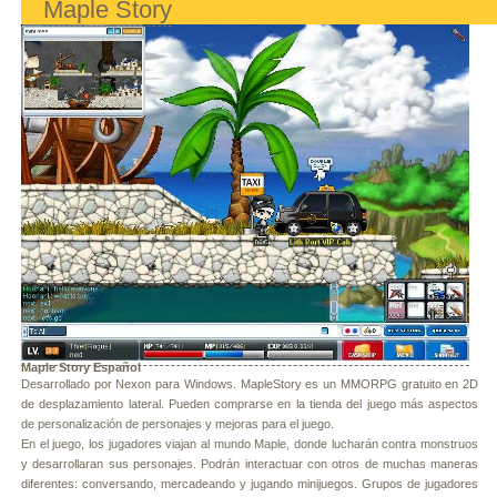
Maple Story
Maple Story Español
Desarrollado por Nexon para Windows. MapleStory es un MMORPG gratuito en 2D
de desplazamiento lateral. Pueden comprarse en la tienda del juego más aspectos
de personalización de personajes y mejoras para el juego.
En el juego, los jugadores viajan al mundo Maple, donde lucharán contra monstruos
y desarrollaran sus personajes. Podrán interactuar con otros de muchas maneras
diferentes: conversando, mercadeando y jugando minijuegos. Grupos de jugadores