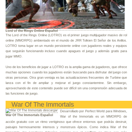
Lord of the Rings Online Español
The Lord of the Rings Online (LOTRO) es el primer juego multijugador masivo de rol
online (MMORPG) ambientado en el mundo de JRR Tolkien El Señor de los Anillos.
LOTRO toma lugar en un mundo persistente online con jugadores reales y equipos
que seguirán funcionando incluso cuando apagues el juego y además gratis para
jugar MMO.
Uno de los beneficios de jugar a LOTRO es la amplia gama de jugadores, que ofrece
muchas opciones cuando los jugadores están buscando para disfrutar del juego con
otras personas. Otra gran ventaja es las actualizaciones frecuentes de Turbine que
lanza con el fin de ampliar y mejorar el juego constantemtne. Sin embargo,
aprovechando de este contenido puede ser difícil sin una comprensión adecuada de
las funciones de juego.
War Of The Immortals
Desarrollado por Perfect World para Windows,
War Of The Immortals Español
War of the Immortals es un MMORPG de
acción gratuito con un ritmo vertiginoso que ofrece entornos que podrás destruir,
paisajes hermosamente intensos y monstruos épicos. Como indica War of the