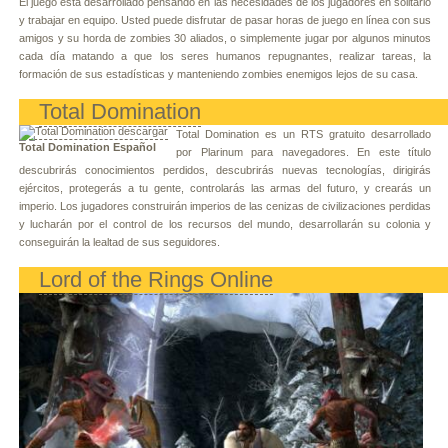
El juego está desarrollado pensando en las necesidades de los jugadores en solitario
y trabajar en equipo. Usted puede disfrutar de pasar horas de juego en línea con sus
amigos y su horda de zombies 30 aliados, o simplemente jugar por algunos minutos
cada día matando a que los seres humanos repugnantes, realizar tareas, la
formación de sus estadísticas y manteniendo zombies enemigos lejos de su casa.
Total Domination
Total Domination es un RTS gratuito desarrollado
Total Domination Español
por Plarinum para navegadores. En este título
descubrirás conocimientos perdidos, descubrirás nuevas tecnologías, dirigirás
ejércitos, protegerás a tu gente, controlarás las armas del futuro, y crearás un
imperio. Los jugadores construirán imperios de las cenizas de civilizaciones perdidas
y lucharán por el control de los recursos del mundo, desarrollarán su colonia y
conseguirán la lealtad de sus seguidores.
Lord of the Rings Online