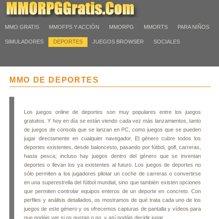
MMO GRATIS
MMOFPS Y ACCIÓN
MMORPG
MMORTS
PARA NIÑOS
SIMULADORES
DEPORTES
JUEGOS BROWSER
SOCIALES
MMO DE DEPORTES
Los juegos online de deportes son muy populares entre los juegos
gratuitos. Y hoy en día se están viendo cada vez más lanzamientos, tanto
de juegos de consola que se lanzan en PC, como juegos que se pueden
jugar directamente en cualquier navegador. El género cubre todos los
deportes existentes, desde baloncesto, pasando por fútbol, golf, carreras,
hasta pesca; incluso hay juegos dentro del género que se inventan
deportes o llevan los ya existentes al futuro. Los juegos de deportes no
sólo permiten a los jugadores pilotar un coche de carreras o convertirse
en una superestrella del fútbol mundial, sino que también existen opciones
que permiten controlar equipos enteros de un deporte en concreto. Con
perfiles y análisis detallados, os mostramos de qué trata cada uno de los
juegos de este género y os ofrecemos capturas de pantalla y vídeos para
que podáis ver si os gustan o no, y así podáis decidir jugar.