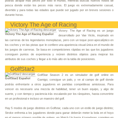
podrás atrapar más peces por todo el mundo, mientras buscas nuevos nodos de
pesca donde están los peces más raros. El juego es extremadamente casual,
divertido y para todas las edades que puede ser jugado por en breves sesiones o
durante horas.
Victory The Age of Racing
Victory: The Age of Racing es un juego
Victory The Age of Racing Español
desarrollado por Vae Victis, inspirado en
las carreras de los legendarios monoplazas, pero con un toque post-apocalíptico en
los coches y en las pistas que le confiere una apariencia visual única en el mundo de
los juegos de carreras. Se basa en competiciones rápidas en las que los jugadores
consiguen puntos de experiencia y reúnen distintos objetos para mejorar los
atributos de sus coches y llegar a lo más alto en la tabla de posiciones.
GolfStar2
GolfStar Season 2 es un simulador de golf online en
GolfStar2 Español
Gamigo; consigue un palo, y ve al campo de golf donde
podrás enfrentarte a otros jugadores en partidas competitivas amistosas. Para
vencer es necesario una mezcla de habilidad, tener un buen equipo, y algo de
suerte, y con tiempo y paciencia irás escalando por los ránquines, hasta convertirte
en un profesional e incluso un maestro del golf.
Hay 5 modos de juego distintos en Golfstar, cada uno con un estilo de juego distinto;
Stroke enfrenta a los jugadores donde para ganar deberán meter la bola en el hoyo
en el menos número posible de golpes, en Match Up hasta 4 jugadores compiten en