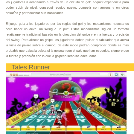
los jugadores ir avanzando a través de un circuito de golf, adquirir experiencia para
poder subir de nivel, conseguir equipo nuevo, competir con amigos y en otros
desafíos y perfeccionar sus habilidades.
El juego guía a los jugadores por las reglas del golf y los mecanismos necesarios
para hacer un drive, un swing o un putt. Estos mecanismos siguen un formato
relativamente tradicional basado en la dirección del golpe y en la fuerza y precisión
del swing. Para alinear un golpe, los jugadores deben pulsar el tabulador que activa
la vista de pájaro sobre el campo; de este modo podrán comprobar dónde es más
probable que caiga la pelota si la golpean con el palo que han escogido, siempre que
la fuerza y precisión con la que la golpeen sean las adecuadas.
Tales Runner