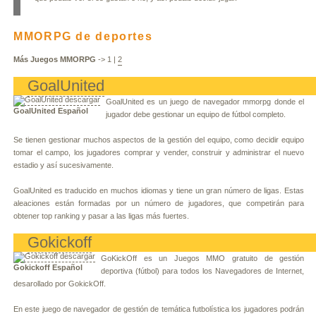
MMORPG de deportes
Más Juegos MMORPG
->
1
|
2
GoalUnited
GoalUnited es un juego de navegador mmorpg donde el
GoalUnited Español
jugador debe gestionar un equipo de fútbol completo.
Se tienen gestionar muchos aspectos de la gestión del equipo, como decidir equipo
tomar el campo, los jugadores comprar y vender, construir y administrar el nuevo
estadio y así sucesivamente.
GoalUnited es traducido en muchos idiomas y tiene un gran número de ligas. Estas
aleaciones están formadas por un número de jugadores, que competirán para
obtener top ranking y pasar a las ligas más fuertes.
Gokickoff
GoKickOff es un Juegos MMO gratuito de gestión
Gokickoff Español
deportiva (fútbol) para todos los Navegadores de Internet,
desarollado por GokickOff.
En este juego de navegador de gestión de temática futbolística los jugadores podrán