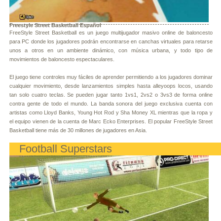
Freestyle Street Basketball Español
FreeStyle Street Basketball es un juego multijugador masivo online de baloncesto
para PC donde los jugadores podrán encontrarse en canchas virtuales para retarse
unos a otros en un ambiente dinámico, con música urbana, y todo tipo de
movimientos de baloncesto espectaculares.
El juego tiene controles muy fáciles de aprender permitiendo a los jugadores dominar
cualquier movimiento, desde lanzamientos simples hasta alleyoops locos, usando
tan solo cuatro teclas. Se pueden jugar tanto 1vs1, 2vs2 o 3vs3 de forma online
contra gente de todo el mundo. La banda sonora del juego exclusiva cuenta con
artistas como Lloyd Banks, Young Hot Rod y Sha Money XL mientras que la ropa y
el equipo vienen de la cuenta de Marc Ecko Enterprises. El popular FreeStyle Street
Basketball tiene más de 30 millones de jugadores en Asia.
Football Superstars