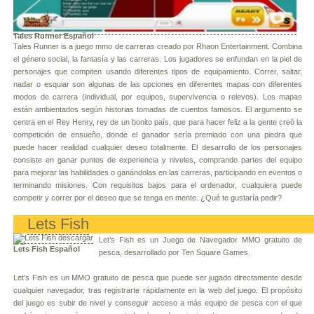
Tales Runner Español
Tales Runner is a juego mmo de carreras creado por Rhaon Entertainment. Combina
el género social, la fantasía y las carreras. Los jugadores se enfundan en la piel de
personajes que compiten usando diferentes tipos de equipamiento. Correr, saltar,
nadar o esquiar son algunas de las opciones en diferentes mapas con diferentes
modos de carrera (individual, por equipos, supervivencia o relevos). Los mapas
están ambientados según historias tomadas de cuentos famosos. El argumento se
centra en el Rey Henry, rey de un bonito país, que para hacer feliz a la gente creó la
competición de ensueño, donde el ganador sería premiado con una piedra que
puede hacer realidad cualquier deseo totalmente. El desarrollo de los personajes
consiste en ganar puntos de experiencia y niveles, comprando partes del equipo
para mejorar las habilidades o ganándolas en las carreras, participando en eventos o
terminando misiones. Con requisitos bajos para el ordenador, cualquiera puede
competir y correr por el deseo que se tenga en mente. ¿Qué te gustaría pedir?
Lets Fish
Let’s Fish es un Juego de Navegador MMO gratuito de
Lets Fish Español
pesca, desarrollado por Ten Square Games.
Let’s Fish es un MMO gratuito de pesca que puede ser jugado directamente desde
cualquier navegador, tras registrarte rápidamente en la web del juego. El propósito
del juego es subir de nivel y conseguir acceso a más equipo de pesca con el que