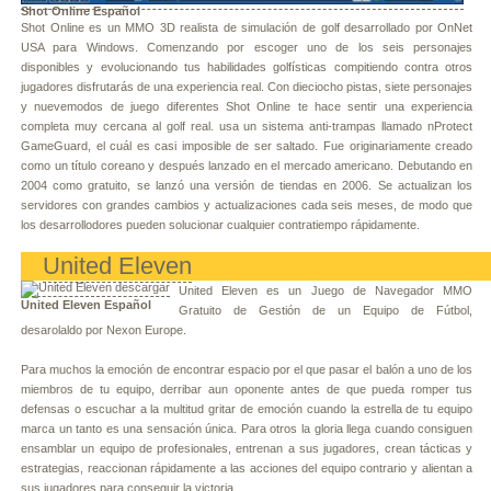
Shot Online Español
Shot Online es un MMO 3D realista de simulación de golf desarrollado por OnNet
USA para Windows. Comenzando por escoger uno de los seis personajes
disponibles y evolucionando tus habilidades golfísticas compitiendo contra otros
jugadores disfrutarás de una experiencia real. Con dieciocho pistas, siete personajes
y nuevemodos de juego diferentes Shot Online te hace sentir una experiencia
completa muy cercana al golf real. usa un sistema anti-trampas llamado nProtect
GameGuard, el cuál es casi imposible de ser saltado. Fue originariamente creado
como un título coreano y después lanzado en el mercado americano. Debutando en
2004 como gratuito, se lanzó una versión de tiendas en 2006. Se actualizan los
servidores con grandes cambios y actualizaciones cada seis meses, de modo que
los desarrollodores pueden solucionar cualquier contratiempo rápidamente.
United Eleven
United Eleven es un Juego de Navegador MMO
United Eleven Español
Gratuito de Gestión de un Equipo de Fútbol,
desarolaldo por Nexon Europe.
Para muchos la emoción de encontrar espacio por el que pasar el balón a uno de los
miembros de tu equipo, derribar aun oponente antes de que pueda romper tus
defensas o escuchar a la multitud gritar de emoción cuando la estrella de tu equipo
marca un tanto es una sensación única. Para otros la gloria llega cuando consiguen
ensamblar un equipo de profesionales, entrenan a sus jugadores, crean tácticas y
estrategias, reaccionan rápidamente a las acciones del equipo contrario y alientan a
sus jugadores para conseguir la victoria.