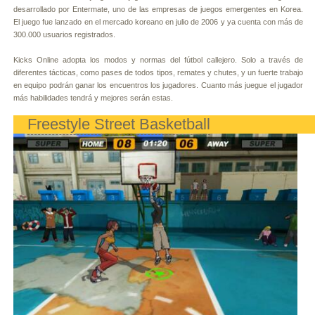
desarrollado por Entermate, uno de las empresas de juegos emergentes en Korea.
El juego fue lanzado en el mercado koreano en julio de 2006 y ya cuenta con más de
300.000 usuarios registrados.
Kicks Online adopta los modos y normas del fútbol callejero. Solo a través de
diferentes tácticas, como pases de todos tipos, remates y chutes, y un fuerte trabajo
en equipo podrán ganar los encuentros los jugadores. Cuanto más juegue el jugador
más habilidades tendrá y mejores serán estas.
Freestyle Street Basketball