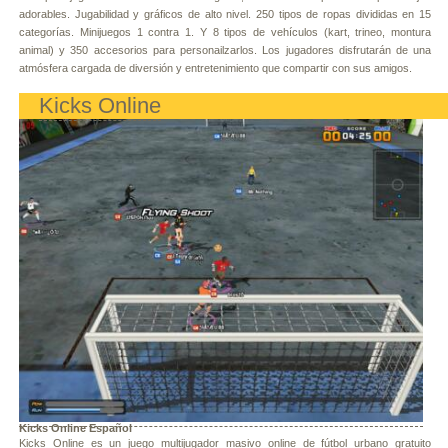
adorables. Jugabilidad y gráficos de alto nivel. 250 tipos de ropas divididas en 15
categorías. Minijuegos 1 contra 1. Y 8 tipos de vehículos (kart, trineo, montura
animal) y 350 accesorios para personailzarlos. Los jugadores disfrutarán de una
atmósfera cargada de diversión y entretenimiento que compartir con sus amigos.
Kicks Online
Kicks Online Español
Kicks Online es un juego multijugador masivo online de fútbol urbano gratuito