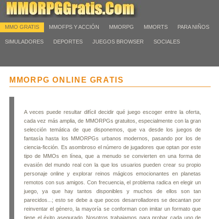
MMO GRATIS
MMOFPS Y ACCIÓN
MMORPG
MMORTS
PARA NIÑOS
SIMULADORES
DEPORTES
JUEGOS BROWSER
SOCIALES
MMORPG ONLINE GRATIS
A veces puede resultar difícil decidir qué juego escoger entre la oferta,
cada vez más amplia, de MMORPGs gratuitos, especialmente con la gran
selección temática de que disponemos, que va desde los juegos de
fantasía hasta los MMORPGs urbanos modernos, pasando por los de
ciencia-ficción. Es asombroso el número de jugadores que optan por este
tipo de MMOs en línea, que a menudo se convierten en una forma de
evasión del mundo real con la que los usuarios pueden crear su propio
personaje online y explorar reinos mágicos emocionantes en planetas
remotos con sus amigos. Con frecuencia, el problema radica en elegir un
juego, ya que hay tantos disponibles y muchos de ellos son tan
parecidos...; esto se debe a que pocos desarrolladores se decantan por
reinventar el género, la mayoría se conforman con imitar un formato que
tiene el éxito asegurado. Nosotros trabajamos para probar cada uno de