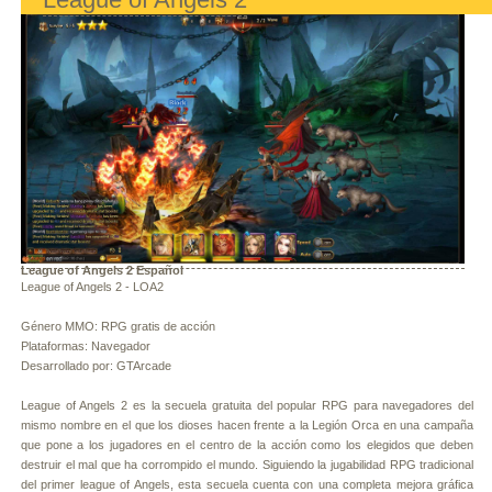
League of Angels 2 Español
League of Angels 2 - LOA2
Género MMO: RPG gratis de acción
Plataformas: Navegador
Desarrollado por: GTArcade
League of Angels 2 es la secuela gratuita del popular RPG para navegadores del
mismo nombre en el que los dioses hacen frente a la Legión Orca en una campaña
que pone a los jugadores en el centro de la acción como los elegidos que deben
destruir el mal que ha corrompido el mundo. Siguiendo la jugabilidad RPG tradicional
del primer league of Angels, esta secuela cuenta con una completa mejora gráfica