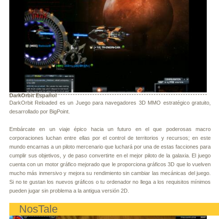
DarkOrbit Español
DarkOrbit Reloaded es un Juego para navegadores 3D MMO estratégico gratuito,
desarrollado por BigPoint.
Embárcate en un viaje épico hacia un futuro en el que poderosas macro
corporaciones luchan entre ellas por el control de territorios y recursos; en este
mundo encarnas a un piloto mercenario que luchará por una de estas facciones para
cumplir sus objetivos, y de paso convertirte en el mejor piloto de la galaxia. El juego
cuenta con un motor gráfico mejorado que le proporciona gráficos 3D que lo vuelven
mucho más inmersivo y mejora su rendimiento sin cambiar las mecánicas del juego.
Si no te gustan los nuevos gráficos o tu ordenador no llega a los requisitos mínimos
pueden jugar sin problema a la antigua versión 2D.
NosTale