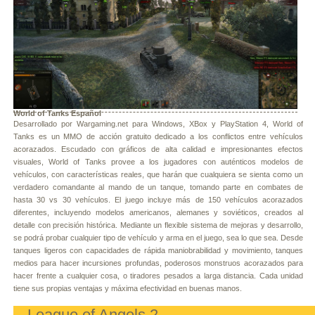
World of Tanks Español
Desarrollado por Wargaming.net para Windows, XBox y PlayStation 4, World of
Tanks es un MMO de acción gratuito dedicado a los conflictos entre vehículos
acorazados. Escudado con gráficos de alta calidad e impresionantes efectos
visuales, World of Tanks provee a los jugadores con auténticos modelos de
vehículos, con características reales, que harán que cualquiera se sienta como un
verdadero comandante al mando de un tanque, tomando parte en combates de
hasta 30 vs 30 vehículos. El juego incluye más de 150 vehículos acorazados
diferentes, incluyendo modelos americanos, alemanes y soviéticos, creados al
detalle con precisión histórica. Mediante un flexible sistema de mejoras y desarrollo,
se podrá probar cualquier tipo de vehículo y arma en el juego, sea lo que sea. Desde
tanques ligeros con capacidades de rápida maniobrabilidad y movimiento, tanques
medios para hacer incursiones profundas, poderosos monstruos acorazados para
hacer frente a cualquier cosa, o tiradores pesados a larga distancia. Cada unidad
tiene sus propias ventajas y máxima efectividad en buenas manos.
League of Angels 2