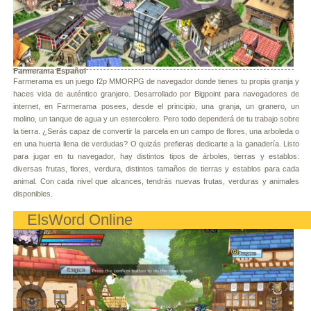
Farmerama Español
Farmerama es un juego f2p MMORPG de navegador donde tienes tu propia granja y
haces vida de auténtico granjero. Desarrollado por Bigpoint para navegadores de
internet, en Farmerama posees, desde el principio, una granja, un granero, un
molino, un tanque de agua y un estercolero. Pero todo dependerá de tu trabajo sobre
la tierra. ¿Serás capaz de convertir la parcela en un campo de flores, una arboleda o
en una huerta llena de verdudas? O quizás prefieras dedicarte a la ganadería. Listo
para jugar en tu navegador, hay distintos tipos de árboles, tierras y establos:
diversas frutas, flores, verdura, distintos tamaños de tierras y establos para cada
animal. Con cada nivel que alcances, tendrás nuevas frutas, verduras y animales
disponibles.
ElsWord Online