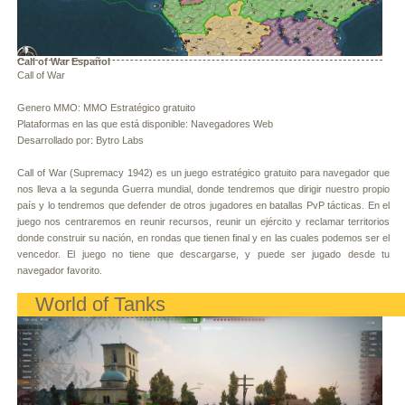
Call of War Español
Call of War
Genero MMO: MMO Estratégico gratuito
Plataformas en las que está disponible: Navegadores Web
Desarrollado por: Bytro Labs
Call of War (Supremacy 1942) es un juego estratégico gratuito para navegador que
nos lleva a la segunda Guerra mundial, donde tendremos que dirigir nuestro propio
país y lo tendremos que defender de otros jugadores en batallas PvP tácticas. En el
juego nos centraremos en reunir recursos, reunir un ejército y reclamar territorios
donde construir su nación, en rondas que tienen final y en las cuales podemos ser el
vencedor. El juego no tiene que descargarse, y puede ser jugado desde tu
navegador favorito.
World of Tanks