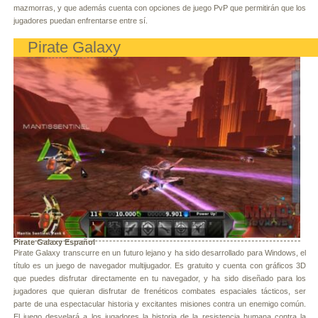
mazmorras, y que además cuenta con opciones de juego PvP que permitirán que los
jugadores puedan enfrentarse entre sí.
Pirate Galaxy
Pirate Galaxy Español
Pirate Galaxy transcurre en un futuro lejano y ha sido desarrollado para Windows, el
título es un juego de navegador multijugador. Es gratuito y cuenta con gráficos 3D
que puedes disfrutar directamente en tu navegador, y ha sido diseñado para los
jugadores que quieran disfrutar de frenéticos combates espaciales tácticos, ser
parte de una espectacular historia y excitantes misiones contra un enemigo común.
El juego desvelará a los jugadores la historia de la resistencia humana contra la