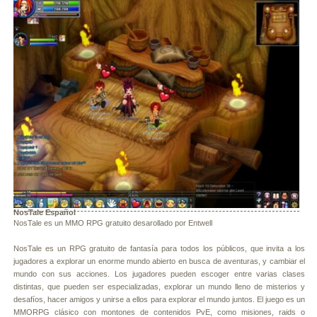
NosTale Español
NosTale es un MMO RPG gratuito desarollado por Entwell
NosTale es un RPG gratuito de fantasía para todos los públicos, que invita a los
jugadores a explorar un enorme mundo abierto en busca de aventuras, y cambiar el
mundo con sus acciones. Los jugadores pueden escoger entre varias clases
distintas, que pueden ser especializadas, explorar un mundo lleno de misterios y
desafíos, hacer amigos y unirse a ellos para explorar el mundo juntos. El juego es un
MMORPG clásico con montones de contenidos PvE, como misiones, raids o