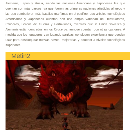
Alemania, Japón y Rusia, siendo las naciones Americana y Japonesas las que
cuentan con más barcos, ya que fueron las primeras naciones añadidas al juego y
las que combatieron más batallas marítimas en el pacifico. Los arboles tecnológicos
Americanos y Japoneses cuentan con una amplia variedad de Destructores,
Cruceros, Barcos de Guerra y Portaviones, mientras que la Unión Soviética y
Alemania están centrados en los Cruceros, aunque cuentan con otras opciones. A
medida que los jugadores van jugando partidas consiguen experiencia que pueden
usar para desbloquear nuevas naves, mejorarlas y acceder a niveles tecnológicos
superiores.
Metin2