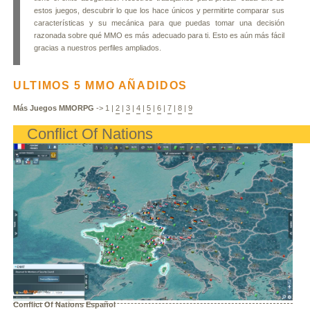
estos juegos, descubrir lo que los hace únicos y permitirte comparar sus
características y su mecánica para que puedas tomar una decisión
razonada sobre qué MMO es más adecuado para ti. Esto es aún más fácil
gracias a nuestros perfiles ampliados.
ULTIMOS 5 MMO AÑADIDOS
Más Juegos MMORPG
->
1
|
2
|
3
|
4
|
5
|
6
|
7
|
8
|
9
Conflict Of Nations
Conflict Of Nations Español