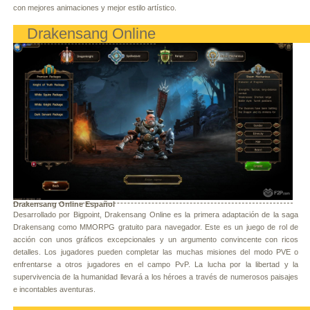
con mejores animaciones y mejor estilo artístico.
Drakensang Online
Drakensang Online Español
Desarrollado por Bigpoint, Drakensang Online es la primera adaptación de la saga
Drakensang como MMORPG gratuito para navegador. Este es un juego de rol de
acción con unos gráficos excepcionales y un argumento convincente con ricos
detalles. Los jugadores pueden completar las muchas misiones del modo PVE o
enfrentarse a otros jugadores en el campo PvP. La lucha por la libertad y la
supervivencia de la humanidad llevará a los héroes a través de numerosos paisajes
e incontables aventuras.