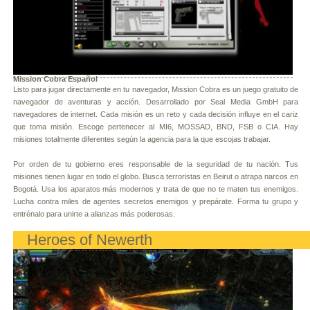
Mission Cobra Español
Listo para jugar directamente en tu navegador, Mission Cobra es un juego gratuito de
navegador de aventuras y acción. Desarrollado por Seal Media GmbH para
navegadores de internet. Cada misión es un reto y cada decisión influye en el cariz
que toma misión. Escoge pertenecer al MI6, MOSSAD, BND, FSB o CIA. Hay
misiones totalmente diferentes según la agencia para la que escojas trabajar.
Por orden de tu gobierno eres responsable de la seguridad de tu nación. Tus
misiones tienen lugar en todo el globo. Busca terroristas en Beirut o atrapa narcos en
Bogotá. Usa los aparatos más modernos y trata de que no te maten tus enemigos.
Lucha contra miles de agentes secretos enemigos y prepárate. Forma tu grupo y
entrénalo para unirte a alianzas más poderosas.
Heroes of Newerth