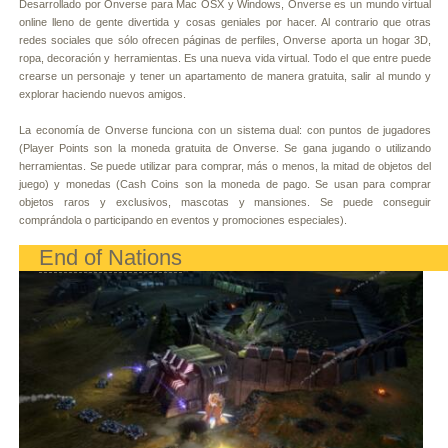
Desarrollado por Onverse para Mac OSX y Windows, Onverse es un mundo virtual
online lleno de gente divertida y cosas geniales por hacer. Al contrario que otras
redes sociales que sólo ofrecen páginas de perfiles, Onverse aporta un hogar 3D,
ropa, decoración y herramientas. Es una nueva vida virtual. Todo el que entre puede
crearse un personaje y tener un apartamento de manera gratuita, salir al mundo y
explorar haciendo nuevos amigos.
La economía de Onverse funciona con un sistema dual: con puntos de jugadores
(Player Points son la moneda gratuita de Onverse. Se gana jugando o utilizando
herramientas. Se puede utilizar para comprar, más o menos, la mitad de objetos del
juego) y monedas (Cash Coins son la moneda de pago. Se usan para comprar
objetos raros y exclusivos, mascotas y mansiones. Se puede conseguir
comprándola o participando en eventos y promociones especiales).
End of Nations