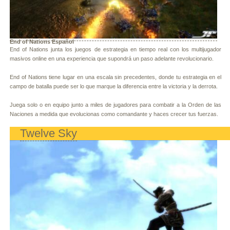
End of Nations Español
End of Nations junta los juegos de estrategia en tiempo real con los multijugador
masivos online en una experiencia que supondrá un paso adelante revolucionario.
End of Nations tiene lugar en una escala sin precedentes, donde tu estrategia en el
campo de batalla puede ser lo que marque la diferencia entre la victoria y la derrota.
Juega solo o en equipo junto a miles de jugadores para combatir a la Orden de las
Naciones a medida que evolucionas como comandante y haces crecer tus fuerzas.
Twelve Sky