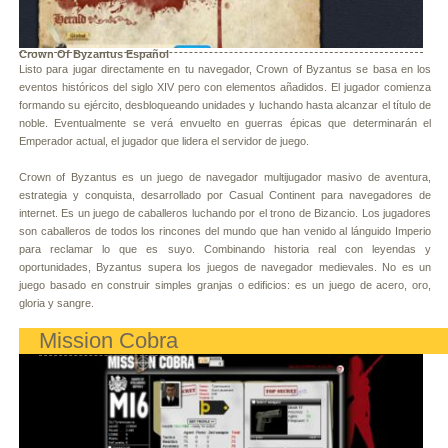
Crown Of Byzantus Español
Listo para jugar directamente en tu navegador, Crown of Byzantus se basa en los
eventos históricos del siglo XIV pero con elementos añadidos. El jugador comienza
formando su ejército, desbloqueando unidades y luchando hasta alcanzar el título de
noble. Eventualmente se verá envuelto en guerras épicas que determinarán el
Emperador actual, el jugador que lidera el servidor de juego.
Crown of Byzantus es un juego de navegador multijugador masivo de aventura,
estrategia y conquista, desarrollado por Casual Continent para navegadores de
internet. Es un juego de caballeros luchando por el trono de Bizancio. Los jugadores
son caballeros de todos los rincones del mundo que han venido al lánguido Imperio
para reclamar lo que es suyo. Combinando historia real con leyendas y
oportunidades, Byzantus supera los juegos de navegador medievales. No es un
juego basado en construir simples granjas o edificios: es un juego de acero, oro,
gloria y sangre.
Mission Cobra