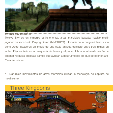
Twelve Sky Español
Twelve Sky es un mmorpg estilo oriental, artes marciales basada masivo multi-
jugador en línea Role Playing Game (MMORPG). Ubicado en la antigua China, cielo
pone Doce jugadores en medio de una edad antigua conflicto entre tres reinos en
lucha. Elija su lado en la búsqueda de honor y el poder. Librar una batalla sin fin de
obtener reliquias antiguas santos que ayudan a destruir todos los que se oponen a ti.
Características
* - Naturales movimientos de artes marciales utilizan la tecnología de captura de
movimiento
Three Kingdoms