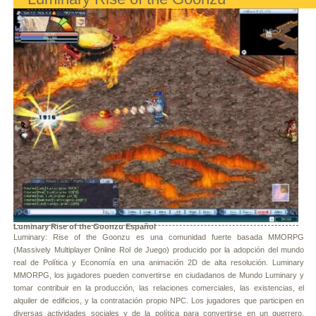
Luminary Rise of the Goonzu Español
Luminary: Rise of the Goonzu es una comunidad fuerte basada MMORPG
(Massively Multiplayer Online Rol de Juego) producido por la adopción del mundo
real de Política y Economía en una animación 2D de alta resolución. Luminary
MMORPG, los jugadores pueden convertirse en ciudadanos de Mundo Luminary y
tomar contribuir en la producción, las relaciones comerciales, las existencias, el
alquiler de edificios, y la contratación propio NPC. Los jugadores que participen en
diversas actividades sociales y de la política para convertirse en un guerrero,