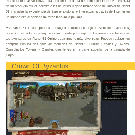
multijugador masivo (MMO) basado en la película de animación Planet 51. Se trata
de un producto oficial. permite a los usuarios llegar a formar parte del universo Planet
51 y ampliar la experiencia de éste al explorar e interactuar a través de Internet en
un mundo virtual poblado de otros fans de la película.
En Planet 51 Online puedes conseguir multitud de objetos virtuales. Con ellos,
podrás vestir a tu personaje, recibirás ayuda para superar las misiones y harás que
tus aventuras en Planet 51 Online sean mucho más divertidas. Puedes realizar tus
compras con los dos tipos de monedas de Planet 51 Online: Candies y Tokens.
Consulta los Tokens y Candies que tienes en la parte superior de la pantalla de
juego.
Crown Of Byzantus