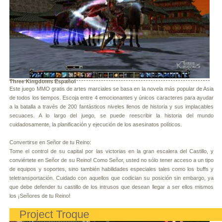
Three Kingdoms Español
Este juego MMO gratis de artes marciales se basa en la novela más popular de Asia
de todos los tiempos. Escoja entre 4 emocionantes y únicos caracteres para ayudar
a la batalla a través de 200 fantásticos niveles llenos de historia y sus implacables
secuaces. A lo largo del juego, se puede reescribir la historia del mundo
cuidadosamente, la planificación y ejecución de los asesinatos políticos.
Convertirse en Señor de tu Reino:
Tome el control de su capital por las victorias en la gran escalera del Castillo, y
conviértete en Señor de su Reino! Como Señor, usted no sólo tener acceso a un tipo
de equipos y soportes, sino también habilidades especiales tales como los buffs y
teletransportación. Cuidado con aquellos que codician su posición sin embargo, ya
que debe defender tu castillo de los intrusos que desean llegar a ser ellos mismos
los ¡Señores de tu Reino!
Project Troque