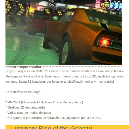
Project Troque Español
Project Troque es un MMORG Gratis o de otro modo nombrado es un Juego Masivo
Multijugador Racing Online. Este juego ofrece unos gráficos 3D, múltiples opciones
de juego, hasta 32 jugadores por la carrera, clasificación online y mucho más!
Características del juego:
* MMORG (Massively Multiplayer Online Racing Game)
* Gráficos 3D de vanguardia
* Varios tipos de modos de juego
* 8 Jugadores por carrera (Ampliación a 32 jugadores por la carrera)
Luminary Rise of the Goonzu