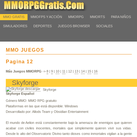
MMO GRATIS
MMOFPS Y ACCIÓN
MMORPG
MMORTS
PARA NIÑOS
SIMULADORES
DEPORTES
JUEGOS BROWSER
SOCIALES
MMO JUEGOS
Pagina 12
Más Juegos MMORPG
->
8
|
9
|
10
|
11
|
12
|
13
|
14
|
15
|
16
Skyforge
Skyforge
Skyforge Español
Género MMO: MMO RPG gratuito
Plataformas en las que está disponible: Windows
Desarrollado por: Allods Team y Obsidian Entertainment
El mundo de Aelion está constantemente bajo la amenaza de enemigos que quieren
acabar con civiles inocentes, mortales que simplemente quieren vivir sus vidas.
Desde lo alto del Observatorio Divino tanto dioses como inmortales vigilan a la gente