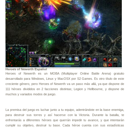
Heroes of Newerth Español
Heroes of Newerth es un MOBA (Multiplayer Online Battle Arena) gratuito
desarrollado para Windows, Linux y MacOSX por S2 Games. Es otro título de este
creciente género, pero Heroes of Newerth va un paso más allá, ya que dispone de
111 héroes divididos en 2 facciones distintas; Legion y Hellbourne, y dispone de
muchos y variados modos de juego.
La premisa del juego es luchar junto a tu equipo, adentrándote en la base enemiga,
para destruir sus torres y así hacerse con la Victoria. Durante la batalla, te
enfrentarás a diferentes héroes que querrán impedir tu avance, y que intentarán
cumplir su objetivo, destruir tu base. Cada héroe cuenta con sus estadísticas