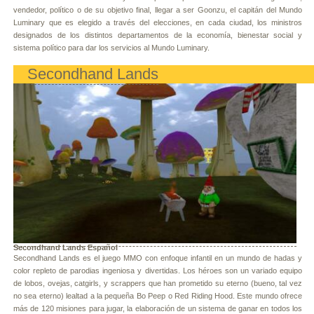
vendedor, político o de su objetivo final, llegar a ser Goonzu, el capitán del Mundo
Luminary que es elegido a través del elecciones, en cada ciudad, los ministros
designados de los distintos departamentos de la economía, bienestar social y
sistema político para dar los servicios al Mundo Luminary.
Secondhand Lands
Secondhand Lands Español
Secondhand Lands es el juego MMO con enfoque infantil en un mundo de hadas y
color repleto de parodias ingeniosa y divertidas. Los héroes son un variado equipo
de lobos, ovejas, catgirls, y scrappers que han prometido su eterno (bueno, tal vez
no sea eterno) lealtad a la pequeña Bo Peep o Red Riding Hood. Este mundo ofrece
más de 120 misiones para jugar, la elaboración de un sistema de ganar en todos los