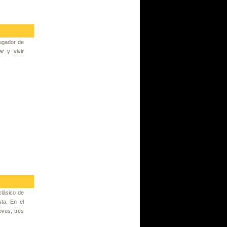
jugador de
r y vivir
clásico de
ta. En el
vus, tres