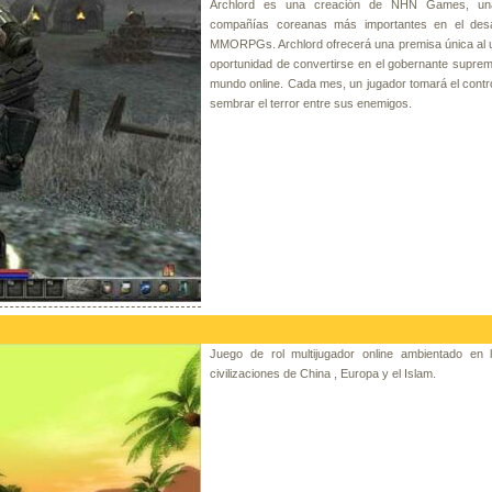
Archlord es una creación de NHN Games, un
compañías coreanas más importantes en el desa
MMORPGs. Archlord ofrecerá una premisa única al u
oportunidad de convertirse en el gobernante supre
mundo online. Cada mes, un jugador tomará el contr
sembrar el terror entre sus enemigos.
Juego de rol multijugador online ambientado en l
civilizaciones de China , Europa y el Islam.