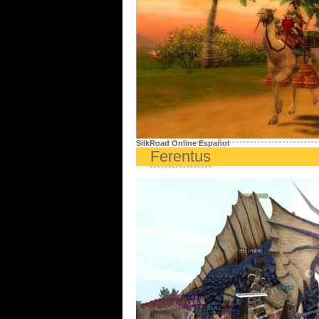
SilkRoad Online Español
Ferentus