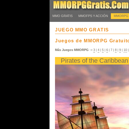
MMO GRATIS
MMOFPS Y ACCIÓN
MMORPG
JUEGO MMO GRATIS
Juegos de MMORPG Gratuit
Más Juegos MMORPG
->
3
|
4
|
5
|
6
|
7
|
8
|
9
|
10
Pirates of the Caribbean