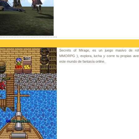
Secrets of Mirage, es un juego masivo de rol
MMORPG ), explora, lucha y corre tu propias ave
este mundo de fantasía online.