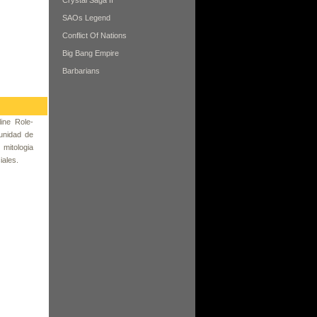
Crystal Saga II
SAOs Legend
Conflict Of Nations
Big Bang Empire
Barbarians
ine Role-
unidad de
mitologia
iales.