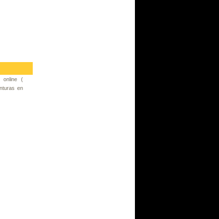
 online (
nturas en