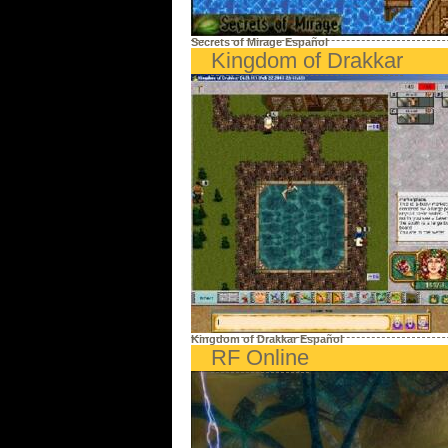
Secrets of Mirage Español
Kingdom of Drakkar
Kingdom of Drakkar Español
RF Online