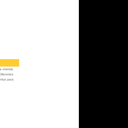
 oriental,
iferentes
entus para