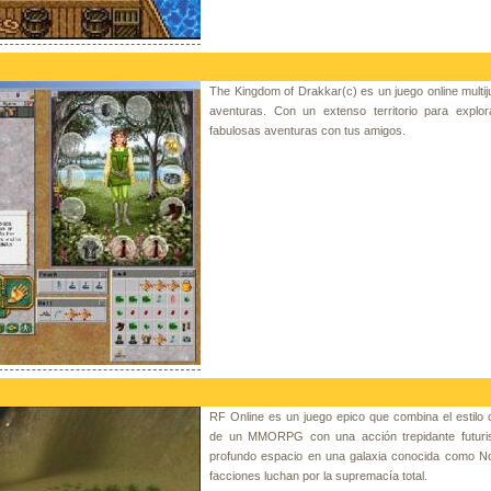
The Kingdom of Drakkar(c) es un juego online multi
aventuras. Con un extenso territorio para explora
fabulosas aventuras con tus amigos.
RF Online es un juego epico que combina el estilo 
de un MMORPG con una acción trepidante futuris
profundo espacio en una galaxia conocida como No
facciones luchan por la supremacía total.