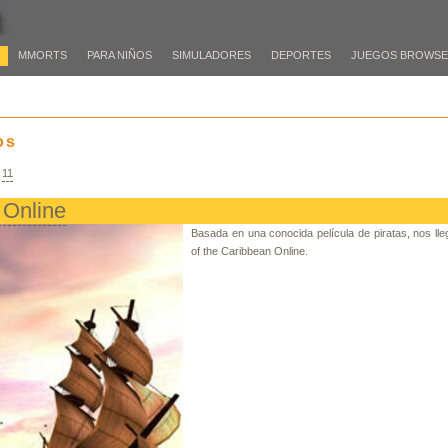
MMORTS
PARA NIÑOS
SIMULADORES
DEPORTES
JUEGOS BROWS
os
|
11
 Online
Basada en una conocida película de piratas, nos lle
of the Caribbean Online.