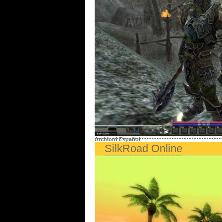
Archlord Español
SilkRoad Online