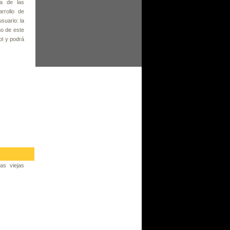
a de las
rrollo de
suario: la
mo de este
ol y podrá
as viejas