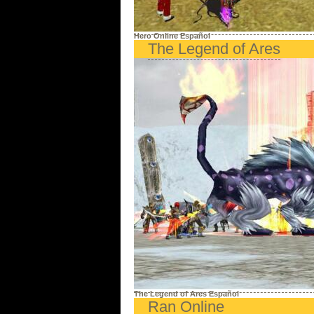
Hero Online Español
The Legend of Ares
The Legend of Ares Español
Ran Online