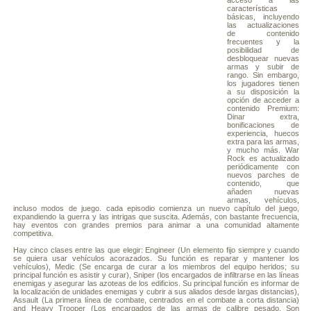
acceso a las
características
básicas, incluyendo
las actualizaciones
de contenido
frecuentes y la
posibilidad de
desbloquear nuevas
armas y subir de
rango. Sin embargo,
los jugadores tienen
a su disposición la
opción de acceder a
contenido Premium:
Dinar extra,
bonificaciones de
experiencia, huecos
extra para las armas,
y mucho más. War
Rock es actualizado
periódicamente con
nuevos parches de
contenido, que
añaden nuevas
armas, vehículos,
incluso modos de juego. cada episodio comienza un nuevo capítulo del juego,
expandiendo la guerra y las intrigas que suscita. Además, con bastante frecuencia,
hay eventos con grandes premios para animar a una comunidad altamente
competitiva.
Hay cinco clases entre las que elegir: Engineer (Un elemento fijo siempre y cuando
se quiera usar vehículos acorazados. Su función es reparar y mantener los
vehículos), Medic (Se encarga de curar a los miembros del equipo heridos; su
principal función es asistir y curar), Sniper (los encargados de infiltrarse en las líneas
enemigas y asegurar las azoteas de los edificios. Su principal función es informar de
la localización de unidades enemigas y cubrir a sus aliados desde largas distancias),
Assault (La primera línea de combate, centrados en el combate a corta distancia)
and Heavy Trooper (Los encargados de las armas de calibre pesado. Son