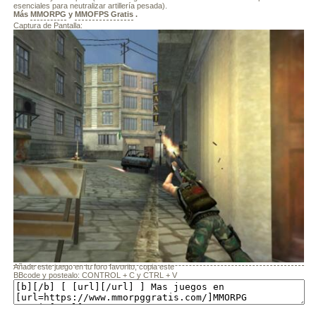
esenciales para neutralizar artillería pesada).
Más
MMORPG
y
MMOFPS Gratis
.
Captura de Pantalla:
Añade este juego en tu foro favorito, copia este
BBcode y postealo: CONTROL + C y CTRL + V