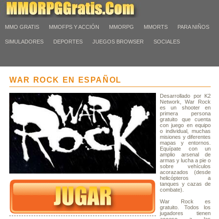
MMO GRATIS
MMOFPS Y ACCIÓN
MMORPG
MMORTS
PARA NIÑOS
SIMULADORES
DEPORTES
JUEGOS BROWSER
SOCIALES
WAR ROCK EN ESPAÑOL
Desarrollado por K2
Network, War Rock
es un shooter en
primera persona
gratuito que cuenta
con juego en equipo
o individual, muchas
misiones y diferentes
mapas y entornos.
Equípate con un
amplio arsenal de
armas y lucha a pie o
sobre vehículos
acorazados (desde
helicópteros a
tanques y cazas de
combate).
War Rock es
gratuito. Todos los
jugadores tienen