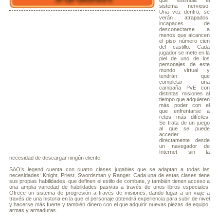
que estimula el
sistema nervioso.
Una vez dentro, se
verán atrapados,
incapaces de
desconectarse a
menos que alcancen
el piso número cien
del castillo. Cada
jugador se mete en la
piel de uno de los
personajes de este
mundo virtual y
tendrán que
completar una
campaña PvE con
distintas misiones al
tiempo que adquieren
más poder con el
que enfrentarse a
retos más difíciles.
Se trata de un juego
al que se puede
acceder
directamente desde
un navegador de
Internet sin la
necesidad de descargar ningún cliente.
SAO’s legend cuenta con cuatro clases jugables que se adaptan a todas las
necesidades: Knight, Priest, Swordsman y Ranger. Cada una de estas clases tiene
sus propias habilidades, que definen el estilo de combate, y también tienen acceso a
una amplia variedad de habilidades pasivas a través de unos libros especiales.
Ofrece un sistema de progresión a través de misiones, dando lugar a un viaje a
través de una historia en la que el personaje obtendrá experiencia para subir de nivel
y hacerse más fuerte y también dinero con el que adquirir nuevas piezas de equipo,
armas y armaduras.