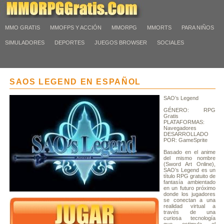
MMO GRATIS
MMOFPS Y ACCIÓN
MMORPG
MMORTS
PARA NIÑOS
SIMULADORES
DEPORTES
JUEGOS BROWSER
SOCIALES
SAOS LEGEND EN ESPAÑOL
SAO’s Legend
GÉNERO: RPG
Gratis
PLATAFORMAS:
Navegadores
DESARROLLADO
POR: GameSprite
Basado en el anime
del mismo nombre
(Sword Art Online),
SAO’s Legend es un
título RPG gratuito de
fantasía ambientado
en un futuro próximo
donde los jugadores
se conectan a una
realidad virtual a
través de una
curiosa tecnología