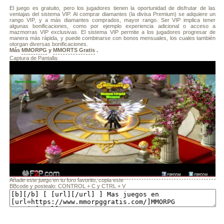
El juego es gratuito, pero los jugadores tienen la oportunidad de disfrutar de las
ventajas del sistema VIP. Al comprar diamantes (la divisa Premium) se adquiere un
rango VIP, y a más diamantes comprados, mayor rango. Ser VIP implica tener
algunas bonificaciones, como por ejemplo experiencia adicional o acceso a
mazmorras VIP exclusivas. El sistema VIP permite a los jugadores progresar de
manera más rápida, y puede combinarse con bonos mensuales, los cuales también
otorgan diversas bonificaciones.
Más
MMORPG
y
MMORTS Gratis
.
Captura de Pantalla:
Añade este juego en tu foro favorito, copia este
BBcode y postealo: CONTROL + C y CTRL + V