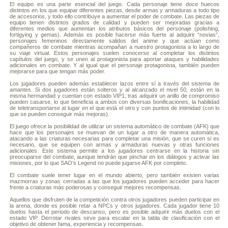
El equipo es una parte esencial del juego. Cada personaje tiene doce huecos
distintos en los que equipar diferentes piezas, desde armas y armaduras a todo tipo
de accesorios, y todo ello contribuye a aumentar el poder de combate. Las piezas de
equipo tienen distintos grados de calidad y pueden ser mejoradas gracias a
diferentes medios que aumentan los atributos básicos del personaje (polishing,
fortigying y gemas). Además es posible hacerse más fuerte al adquirir “novias”,
personajes femeninos directamente salidos del anime y que actúan como
compañeros de combate mientras acompañan a nuestro protagonista a lo largo de
su viaje virtual. Estos personajes suelen conocerse al completar los distintos
capítulos del juego, y se unen al protagonista para aportar ataques y habilidades
adicionales en combate. Y al igual que el personaje protagonista, también pueden
mejorarse para que tengan más poder.
Los jugadores pueden además establecer lazos entre sí a través del sistema de
amantes. Si dos jugadores están solteros y al alcanzado el nivel 50, están en la
misma hermandad y cuentan con estado VIP1, tras adquirir un anillo de compromiso
pueden casarse, lo que beneficia a ambos con diversas bonificaciones, la habilidad
de teletransportarse al lugar en el que está el otro y con puntos de intimidad (con lo
que se pueden conseguir más mejoras).
El juego ofrece la posibilidad de utilizar un sistema automático de combate (AFK) que
hace que los personajes se muevan de un lugar a otro de manera automática,
atacando a las criaturas necesarias para completar una misión, que se curen si es
necesario, que se equipen con armas y armaduras nuevas y otras funciones
adicionales. Este sistema permite a los jugadores centrarse en la historia sin
preocuparse del combate, aunque tendrán que pinchar en los diálogos y activar las
misiones, por lo que SAO’s Legend no puede jugarse AFK por completo.
El combate suele tener lugar en el mundo abierto, pero también existen varias
mazmorras y zonas cerradas a las que los jugadores pueden acceder para hacer
frente a criaturas más poderosas y conseguir mejores recompensas.
Aquellos que disfruten de la competición contra otros jugadores pueden participar en
la arena, donde es posible retar a NPCs y otros jugadores. Cada jugador tiene 10
duelos hasta el periodo de descanso, pero es posible adquirir más duelos con el
estado VIP. Derrotar rivales sirve para escalar en la tabla de clasificación con el
objetivo de obtener fama, experiencia y recompensas.