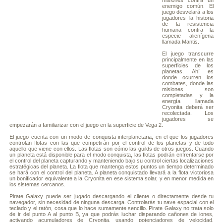
misiones contra un
enemigo común. El
juego desvelará a los
jugadores la historia
de la resistencia
humana contra la
especie alienígena
llamada Mantis.
El juego transcurre
principalmente en las
superficies de los
planetas. Ahí es
donde ocurren los
combates, donde las
misiones son
completadas y la
energía llamada
Cryonita deberá ser
recolectada. Los
jugadores se
empezarán a familiarizar con el juego en la superficie de Vega 2.
El juego cuenta con un modo de conquista interplanetaria, en el que los jugadores
controlan flotas con las que competirán por el control de los planetas y de todo
aquello que viene con ellos. Las flotas son cómo las guilds de otros juegos. Cuando
un planeta está disponible para el modo conquista, las flotas podrán enfrentarse por
el control del planeta capturando y manteniendo bajo su control ciertas localizaciones
estratégicas del planeta. La flota que mantenga estos puntos un tiempo determinado
se hará con el control del planeta. A planeta conquistado llevará a la flota victoriosa
un bonificador equivalente a la Cryonita en ese sistema solar, y en menor medida en
los sistemas cercanos.
Pirate Galaxy puede ser jugado descargando el cliente o directamente desde tu
navegador, sin necesidad de ninguna descarga. Controlarás tu nave espacial con el
teclado y el ratón, cosa que lo hace sumamente sencillo. Pirate Galaxy no trata solo
de ir del punto A al punto B, ya que podrás luchar disparando cañones de iones,
activando acumuladores de Cryonita, usando potenciadores de velocidad,