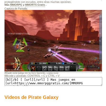
protegiéndote con escudos, entre otras muchas opciones.
Más
MMORPG
y
MMORTS Gratis
.
Captura de Pantalla:
Añade este juego en tu foro favorito, copia este
BBcode y postealo: CONTROL + C y CTRL + V
Videos de Pirate Galaxy