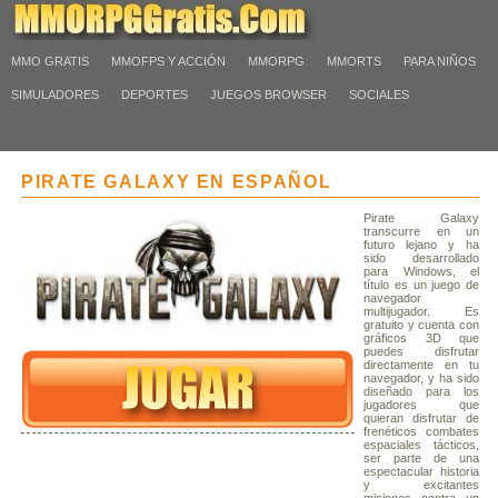
MMO GRATIS
MMOFPS Y ACCIÓN
MMORPG
MMORTS
PARA NIÑOS
SIMULADORES
DEPORTES
JUEGOS BROWSER
SOCIALES
PIRATE GALAXY EN ESPAÑOL
Pirate Galaxy
transcurre en un
futuro lejano y ha
sido desarrollado
para Windows, el
título es un juego de
navegador
multijugador. Es
gratuito y cuenta con
gráficos 3D que
puedes disfrutar
directamente en tu
navegador, y ha sido
diseñado para los
jugadores que
quieran disfrutar de
frenéticos combates
espaciales tácticos,
ser parte de una
espectacular historia
y excitantes