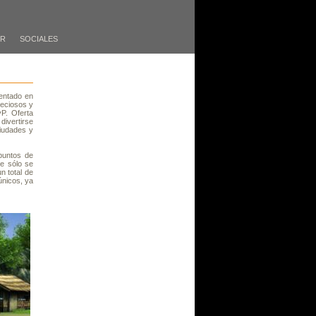
ER
SOCIALES
entado en
reciosos y
P. Oferta
divertirse
iudades y
puntos de
ue sólo se
n total de
únicos, ya