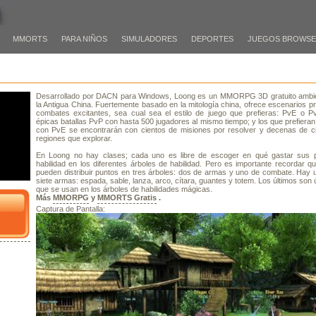
MMORTS
PARA NIÑOS
SIMULADORES
DEPORTES
JUEGOS BROWS
Desarrollado por DACN para Windows, Loong es un MMORPG 3D gratuito ambi
la Antigua China. Fuertemente basado en la mitología china, ofrece escenarios p
combates excitantes, sea cual sea el estilo de juego que prefieras: PvE o Pv
épicas batallas PvP con hasta 500 jugadores al mismo tiempo; y los que prefieran 
con PvE se encontrarán con cientos de misiones por resolver y decenas de c
regiones que explorar.
En Loong no hay clases; cada uno es libre de escoger en qué gastar sus 
habilidad en los diferentes árboles de habilidad. Pero es importante recordar q
pueden distribuir puntos en tres árboles: dos de armas y uno de combate. Hay u
siete armas: espada, sable, lanza, arco, cítara, guantes y totem. Los últimos son 
que se usan en los árboles de habilidades mágicas.
Más
MMORPG
y
MMORTS Gratis
.
Captura de Pantalla: