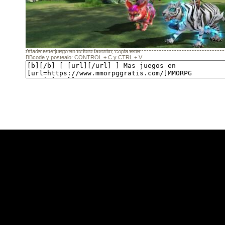
Añade este juego en tu foro favorito, copia este
BBcode y postealo: CONTROL + C y CTRL + V