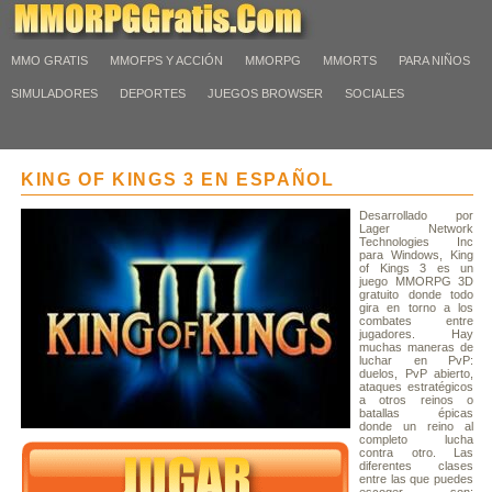
MMO GRATIS
MMOFPS Y ACCIÓN
MMORPG
MMORTS
PARA NIÑOS
SIMULADORES
DEPORTES
JUEGOS BROWSER
SOCIALES
KING OF KINGS 3 EN ESPAÑOL
Desarrollado por
Lager Network
Technologies Inc
para Windows, King
of Kings 3 es un
juego MMORPG 3D
gratuito donde todo
gira en torno a los
combates entre
jugadores. Hay
muchas maneras de
luchar en PvP:
duelos, PvP abierto,
ataques estratégicos
a otros reinos o
batallas épicas
donde un reino al
completo lucha
contra otro. Las
diferentes clases
entre las que puedes