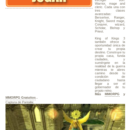
escoger son:
Warrior, mage and
cleric. Cada una con
tres clases
avanzadas:
Berserker, Ranger,
Knight, Sword mage,
Conjurer, wizard,
Scholar, Bishop y
Priest.
King of Kings 3
también ofrece la
oportunidad única de
crear tu propia
destino. Construye tu
propia casa, funda
ciudades, y
sumérgete en la
realidad de la guerra
mientras te abres
camino desde tu
condición de
ciudadano hasta
llegar a ser el
gobernador de tu
propio reino.
Más
MMORPG
y
MMORPG Gratuitos
.
Captura de Pantalla: