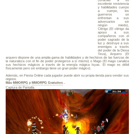
(Gracias a su
excelente resistencia
y habilidades cuerpo
a cuerpo, los
guerreros se
enfrentan a sus
adversarios sin
ningún miedo),
Clérigo (El clérigo da
apoyo a sus
compañeros con el
poder sagrado de la
luz y destruye a sus
enemigos a través
del poder de la Diosa
Teva), Arquero (El
arquero dispone de una amplia gama de habilidades y de hechizos de las fuerzas de
la naturaleza con el fin de poder protegerse a sí mismo) o Mago (El mago canaliza
sus hechizos mágicos a través de la energía mágica Isyas. El mago es débil
físicamente pero sin embargo tiene un gran poder mágico).
Además, en Fiesta Online cada jugador puede abrir su propia tienda para vender sus
objetos.
Más
MMORPG
y
MMORPG Gratuitos
.
Captura de Pantalla: