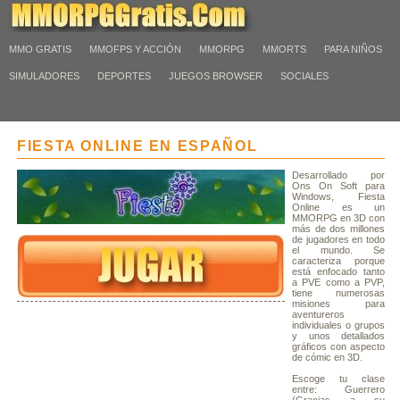
MMO GRATIS
MMOFPS Y ACCIÓN
MMORPG
MMORTS
PARA NIÑOS
SIMULADORES
DEPORTES
JUEGOS BROWSER
SOCIALES
FIESTA ONLINE EN ESPAÑOL
Desarrollado por
Ons On Soft para
Windows, Fiesta
Online es un
MMORPG en 3D con
más de dos millones
de jugadores en todo
el mundo. Se
caracteriza porque
está enfocado tanto
a PVE como a PVP,
tiene numerosas
misiones para
aventureros
individuales o grupos
y unos detallados
gráficos con aspecto
de cómic en 3D.
Escoge tu clase
entre: Guerrero