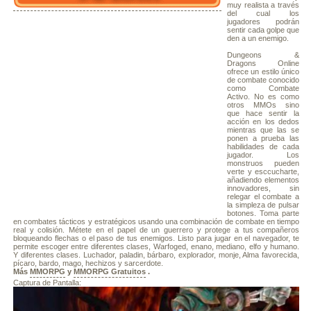
muy realista a través
del cual los
jugadores podrán
sentir cada golpe que
den a un enemigo.
Dungeons &
Dragons Online
ofrece un estilo único
de combate conocido
como Combate
Activo. No es como
otros MMOs sino
que hace sentir la
acción en los dedos
mientras que las se
ponen a prueba las
habilidades de cada
jugador. Los
monstruos pueden
verte y esccucharte,
añadiendo elementos
innovadores, sin
relegar el combate a
la simpleza de pulsar
botones. Toma parte
en combates tácticos y estratégicos usando una combinación de combate en tiempo
real y colisión. Métete en el papel de un guerrero y protege a tus compañeros
bloqueando flechas o el paso de tus enemigos. Listo para jugar en el navegador, te
permite escoger entre diferentes clases, Warfoged, enano, mediano, elfo y humano.
Y diferentes clases. Luchador, paladin, bárbaro, explorador, monje, Alma favorecida,
pícaro, bardo, mago, hechizos y sarcerdote.
Más
MMORPG
y
MMORPG Gratuitos
.
Captura de Pantalla: