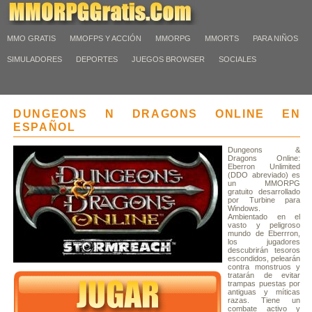
MMO GRATIS
MMOFPS Y ACCIÓN
MMORPG
MMORTS
PARA NIÑOS
SIMULADORES
DEPORTES
JUEGOS BROWSER
SOCIALES
DUNGEONS N DRAGONS ONLINE EN
ESPAÑOL
Dungeons &
Dragons Online:
Eberron Unlimited
(DDO abreviado) es
un MMORPG
gratuito desarrollado
por Turbine para
Windows.
Ambientado en el
vasto y peligroso
mundo de Eberrron,
los jugadores
descubrirán tesoros
escondidos, pelearán
contra monstruos y
tratarán de evitar
trampas puestas por
antiguas y míticas
razas. Tiene un
combate activo y