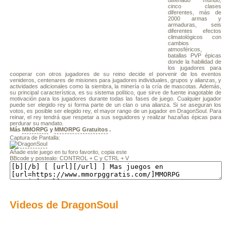
diseñado mundo,
cinco clases
diferentes, más de
2000 armas y
armaduras, seis
diferentes efectos
climatológicos con
cambios
atmosféricos,
batallas PVP épicas
donde la habilidad de
los jugadores para
cooperar con otros jugadores de su reino decide el porvenir de los eventos
venideros, centenares de misiones para jugadores individuales, grupos y alianzas, y
actividades adicionales como la siembra, la minería o la cría de mascotas. Además,
su principal característica, es su sistema político, que sirve de fuente inagotable de
motivación para los jugadores durante todas las fases de juego. Cualquier jugador
puede ser elegido rey si forma parte de un clan o una alianza. Si se aseguran los
votos, es posible ser elegido rey, el mayor rango de un jugador en DragonSoul. Para
reinar, el rey tendrá que respetar a sus seguidores y realizar hazañas épicas para
perdurar su mandato.
Más
MMORPG
y
MMORPG Gratuitos
.
Captura de Pantalla:
Añade este juego en tu foro favorito, copia este
BBcode y postealo: CONTROL + C y CTRL + V
Videos de DragonSoul