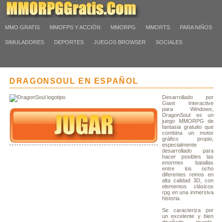
MMO GRATIS
MMOFPS Y ACCIÓN
MMORPG
MMORTS
PARA NIÑOS
SIMULADORES
DEPORTES
JUEGOS BROWSER
SOCIALES
DRAGONSOUL EN ESPAÑOL
Desarrollado por
Giant Interactive
para Windows,
DragonSoul es un
juego MMORPG de
fantasia gratuito que
combina un motor
gráfico propio,
especialmente
desarrollado para
hacer posibles las
enormes batallas
entre los ocho
diferentes reinos en
alta calidad 3D, con
elementos clásicos
rpg en una inmersiva
historia.
Se caracteriza por
un excelente y bien