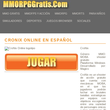
MMO GRATIS
MMOFPS Y ACCIÓN
MMORPG
MMORTS
PARA NIÑOS
SIMULADORES
DEPORTES
JUEGOS BROWSER
SOCIALES
CRONIX ONLINE EN ESPAÑOL
­CroNix
Género MMO:
MOBA shooter
gratuito
Plataforma: Windows
Desarrollado por:
Magics
CroNix es un shooter
de acción gratuito
que cuenta con
mecánicas MOBA,
en el que los
jugadores podrán
luchar en brutales
batallas estratégicas
por equipos con
objetivos escogiendo
entre una variedad
de personajes únicos