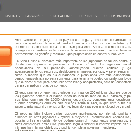
MMORTS
PARA NIÑOS
SIMULADORES
DEPORTES
JUEGOS BROWS
L
Anno Online es un juego free-to-play de
estrategia
y simulación desarrollado p
para navegadores de internet centrado en la construcción de ciudades y l
económica. Como parte de la famosa franquicia Anno, Anno Online mantiene la tr
la saga con su énfasis en la creación de imperios comerciales, mientras le su
herramientas de gestión y recursos, que proporcionan un control nunca visto.
En Anno Online el elemento más importante de los jugadores es su isla central,
donde sus imperios empezarán a florecer. Cuando los jugadores satis
necesidades de su población, construyendo nuevos edificios y ges
adecuadamente los recursos, desbloquearán nuevos edificios, y se enfrentarán
retos, a medida que las tus ciudadanos te pidan cada vez más comodidade
tiempo, una sola isla no será suficiente para tener a tu pueblo contento, por lo q
que explorar el mar para descubrir otras islas y conquistarlas, para así conectarlas
centra central con rutas de comercio.
El juego cuenta con enormes ciudades con más de 200 edificios distintos que pe
los jugadores construir ciudades llenas de vida de más de 1500 edificios, y pe
sus islas con más de 10000 objetos decorativos, completamente detallado
cuando construyas edificios, sus diseños serán al azar, lo que dará a tus ci
aspecto más natural y menos uniforme, llegando a parecer una ciudad de verdad.
El juego también incluye varias opciones multijugador; por ejemplo podrás vi
ciudades de otros jugadores y ayudar a mejorar su productividad. Además los 
podrán unirse en guilds, donde podrán construir monumentos gigantescos, e
rutas comerciales entre ellos, pudiendo llegar a formar un enorme imperio en el
irán tras los mismos objetivos, y podrán completar objetivos mundiales.