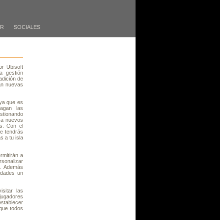
ER
SOCIALES
or Ubisoft
a gestión
adición de
man nuevas
 ya que es
fagan las
tionando
 a nuevos
s. Con el
ue tendrás
 a tu isla
rmitirán a
rsonalizar
s. Además
udades un
sitar las
jugadores
stablecer
 que todos