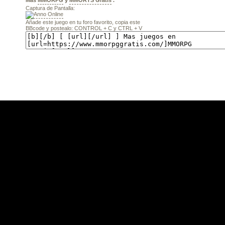
Más
MMORPG
y
MMORTS Gratis
.
Captura de Pantalla:
Añade este juego en tu foro favorito, copia este
BBcode y postealo: CONTROL + C y CTRL + V